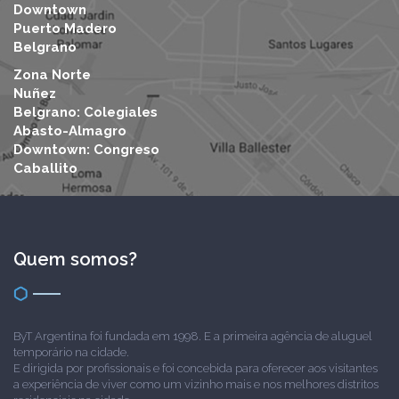
Downtown
Puerto Madero
Belgrano
Zona Norte
Nuñez
Belgrano: Colegiales
Abasto-Almagro
Downtown: Congreso
Caballito
Quem somos?
ByT Argentina foi fundada em 1998. E a primeira agência de aluguel
temporário na cidade.
E dirigida por profissionais e foi concebida para oferecer aos visitantes
a experiência de viver como um vizinho mais e nos melhores distritos