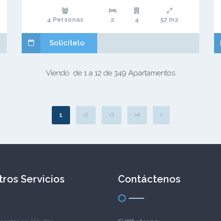
4 Personas
2
4
57 m2
Solicítelo
Viendo de 1 a 12 de 349 Apartamentos
1
2
3
4
ros Servicios
Contáctenos