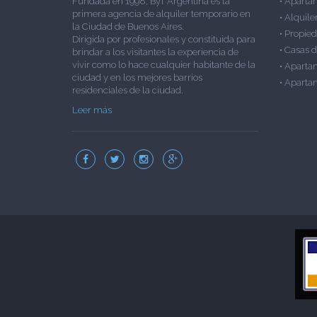
Fundada en 1998, ByT Argentina es la
•
Apartam
primera agencia de alquiler temporario en
•
Alquile
la Ciudad de Buenos Aires.
•
Propied
Dirigida por profesionales y constituida para
•
Casas d
brindar a los visitantes la experiencia de
vivir como lo hace cualquier habitante de la
•
Aparta
ciudad y en los mejores barrios
•
Apartam
residenciales de la ciudad.
Leer más