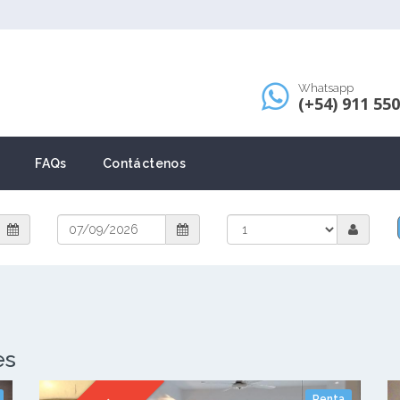
Whatsapp
(+54) 911 55
FAQs
Contáctenos
es
Renta