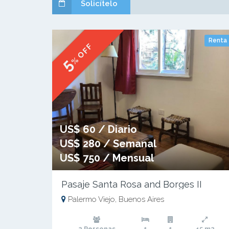
Solicítelo
Renta
% OFF
5
US$ 60 / Diario
US$ 280 / Semanal
US$ 750 / Mensual
Pasaje Santa Rosa and Borges II
Palermo Viejo, Buenos Aires
2 Personas
1
1
45 m2