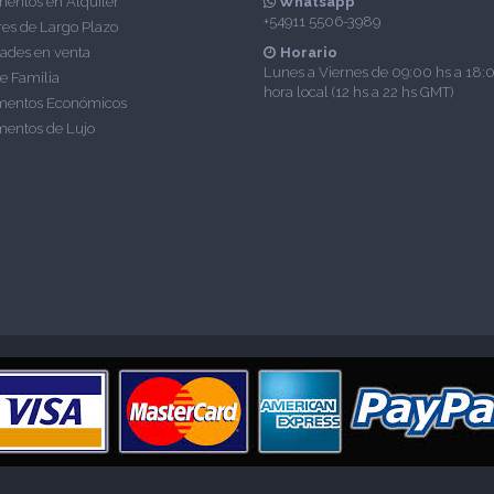
entos en Alquiler
Whatsapp
+54911 5506-3989
res de Largo Plazo
ades en venta
Horario
Lunes a Viernes de 09:00 hs a 18:
e Familia
hora local (12 hs a 22 hs GMT)
mentos Económicos
entos de Lujo