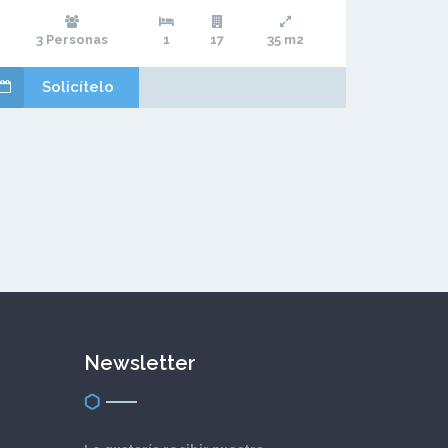
3 Personas
1
17
35 m2
Solicítelo
Newsletter