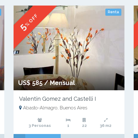
Renta
% OFF
5
US$ 585 / Mensual
Valentin Gomez and Castelli I
Abasto-Almagro, Buenos Aires
3 Personas
1
22
36 m2