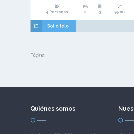
4 Personas
2
3
95 m2
Solicítelo
Página:
Quiénes somos
Nuest