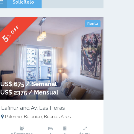
Solicítelo
Renta
% OFF
5
US$ 675 / Semanal
US$ 2375 / Mensual
Lafinur and Av. Las Heras
Palermo: Botanico, Buenos Aires
3 Personas
1
5
65 m2