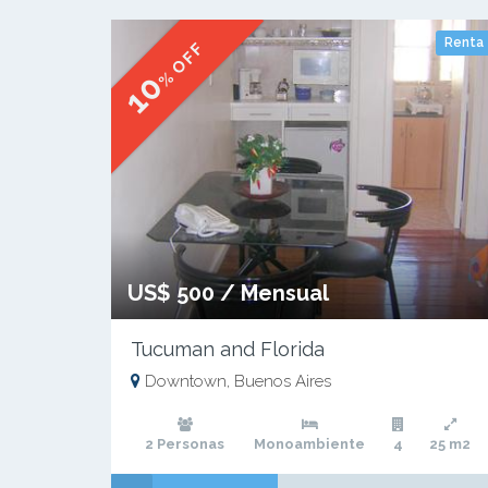
Renta
% OFF
10
US$ 500 / Mensual
Tucuman and Florida
Downtown, Buenos Aires
2 Personas
Monoambiente
4
25 m2