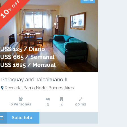
% OFF
10
US$ 125 / Diario
US$ 665 / Semanal
US$ 1625 / Mensual
Paraguay and Talcahuano II
Recoleta: Barrio Norte, Buenos Aires
6 Personas
3
4
90 m2
Solicítelo