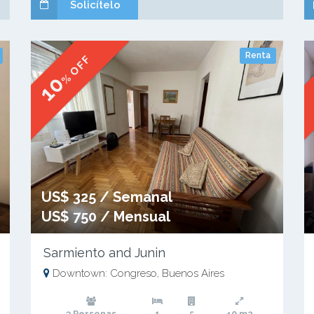
Solicítelo
Renta
% OFF
10
US$ 325 / Semanal
US$ 750 / Mensual
Sarmiento and Junin
Downtown: Congreso, Buenos Aires
3 Personas
1
5
40 m2