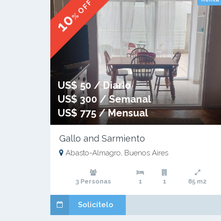
% OFF
10
US$ 50 / Diario
US$ 300 / Semanal
US$ 775 / Mensual
Gallo and Sarmiento
Abasto-Almagro, Buenos Aires
3 Personas
1
1
85 m2
Solicítelo