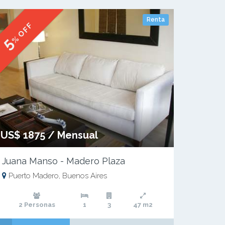
Renta
% OFF
5
US$ 1875 / Mensual
Juana Manso - Madero Plaza
Puerto Madero, Buenos Aires
2 Personas
1
3
47 m2