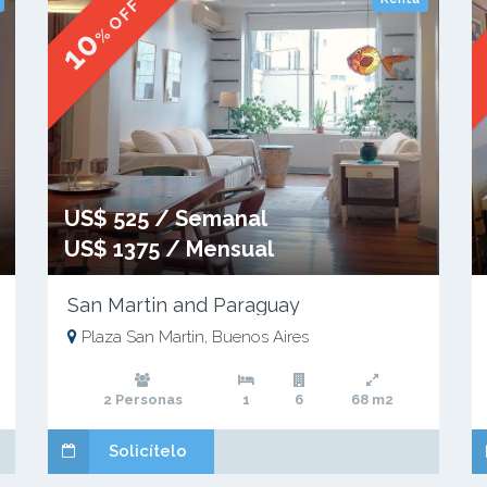
% OFF
10
US$ 525 / Semanal
US$ 1375 / Mensual
San Martin and Paraguay
Plaza San Martin, Buenos Aires
2 Personas
1
6
68 m2
Solicítelo