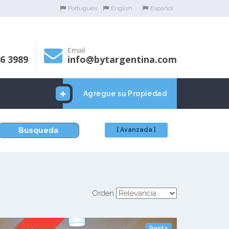
Portugues
English
Español
Email
06 3989
info@bytargentina.com
Agregue su Propiedad
Busqueda
[ Avanzada ]
Orden
Renta