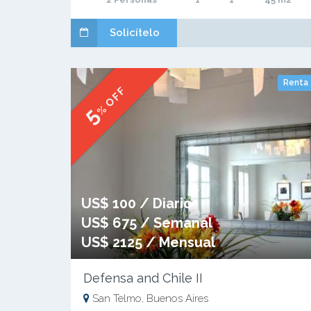
Solicítelo
Renta
% OFF
5
US$ 100 / Diario
US$ 675 / Semanal
US$ 2125 / Mensual
Defensa and Chile II
San Telmo, Buenos Aires