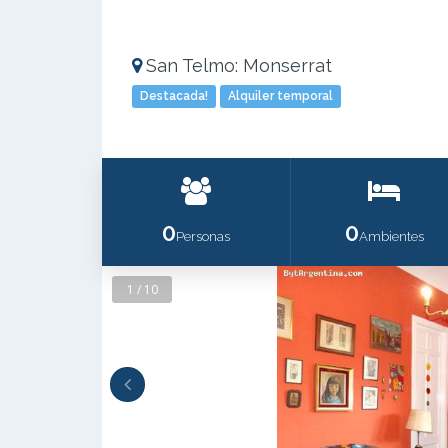
San Telmo: Monserrat
Destacada!
Alquiler temporal
0
0
Personas
Ambientes
1 / 10