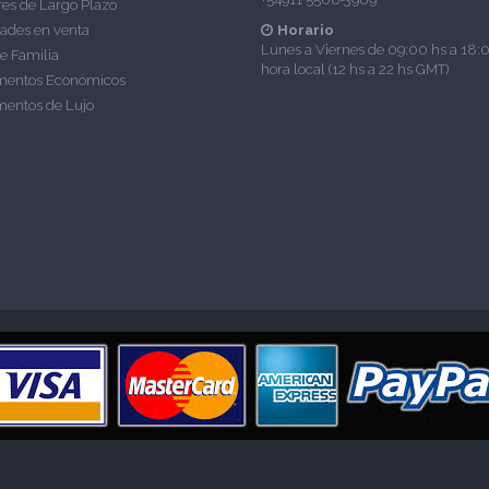
res de Largo Plazo
ades en venta
Horario
Lunes a Viernes de 09:00 hs a 18:
e Familia
hora local (12 hs a 22 hs GMT)
mentos Económicos
entos de Lujo