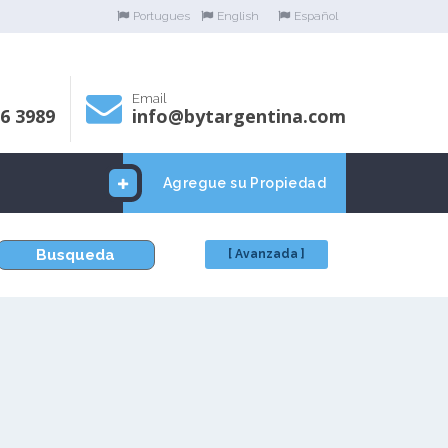
Portugues
English
Español
Email
06 3989
info@bytargentina.com
Agregue su Propiedad
Busqueda
[ Avanzada ]