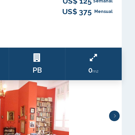
US$ 125
Semanal
US$ 375
Mensual
PB
0
m2