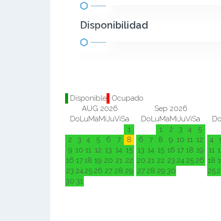
Disponibilidad
Disponible
Ocupado
AUG 2026
Sep 2026
Do
Lu
Ma
Mi
Ju
Vi
Sa
Do
Lu
Ma
Mi
Ju
Vi
Sa
D
1
1
2
3
4
5
2
3
4
5
6
7
8
6
7
8
9
10
11
12
4
9
10
11
12
13
14
15
13
14
15
16
17
18
19
11
1
16
17
18
19
20
21
22
20
21
22
23
24
25
26
18
1
23
24
25
26
27
28
29
27
28
29
30
25
2
30
31