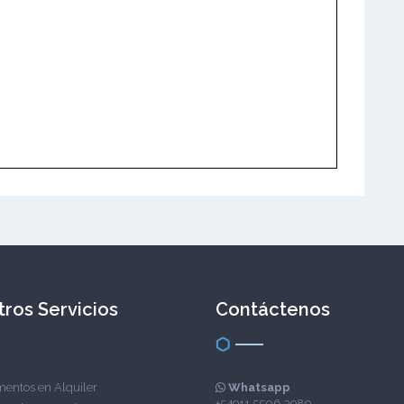
ros Servicios
Contáctenos
entos en Alquiler
Whatsapp
+54911 5506-3989