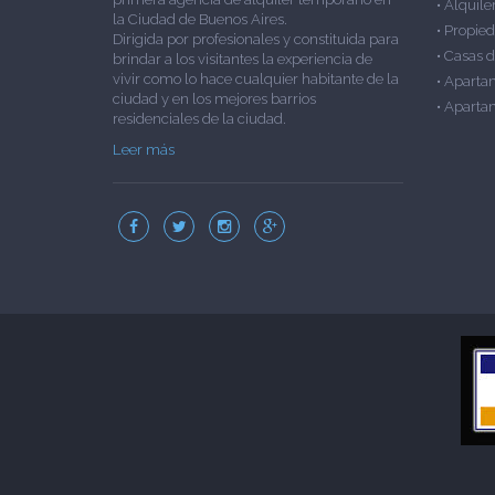
•
Alquile
la Ciudad de Buenos Aires.
•
Propied
Dirigida por profesionales y constituida para
•
Casas d
brindar a los visitantes la experiencia de
vivir como lo hace cualquier habitante de la
•
Aparta
ciudad y en los mejores barrios
•
Apartam
residenciales de la ciudad.
Leer más