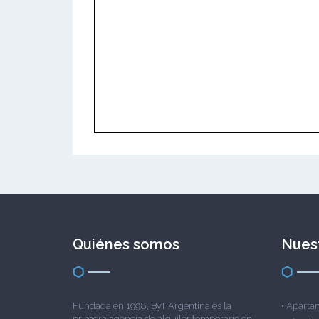
Quiénes somos
Nuest
Fundada en 1998, ByT Argentina es la
•
Apartam
primera agencia de alquiler temporario en