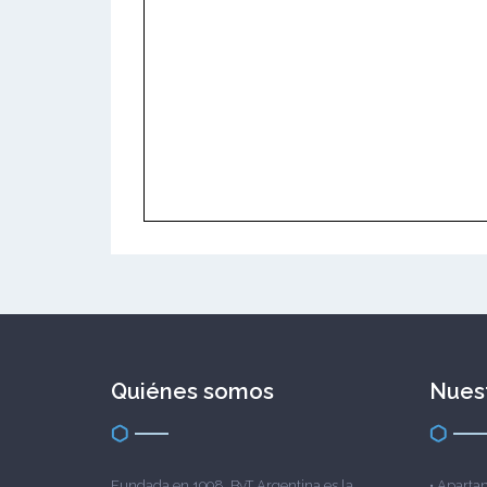
Quiénes somos
Nuest
Fundada en 1998, ByT Argentina es la
•
Apartam