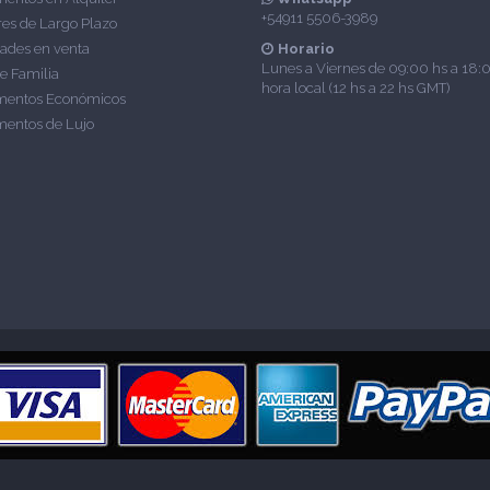
+54911 5506-3989
res de Largo Plazo
ades en venta
Horario
Lunes a Viernes de 09:00 hs a 18:
e Familia
hora local (12 hs a 22 hs GMT)
mentos Económicos
entos de Lujo