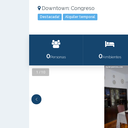
Downtown: Congreso
Destacada!
Alquiler temporal
0
0
Personas
Ambientes
1 / 10