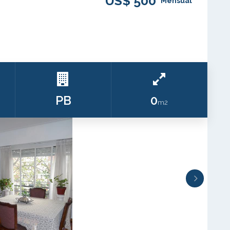
US$ 500
Mensual
PB
0
m2