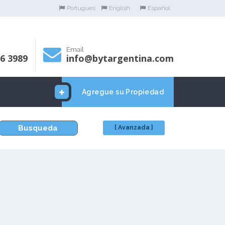
Portugues
English
Español
Email
06 3989
info@bytargentina.com
Agregue su Propiedad
Busqueda
[ Avanzada ]