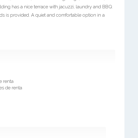
lding has a nice terrace with jacuzzi, laundry and BBQ.
ds is provided. A quiet and comfortable option in a
e renta
es de renta