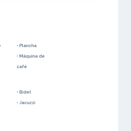
e
• Plancha
• Máquina de
café
• Bidet
• Jacuzzi