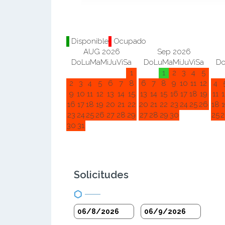
Disponible
Ocupado
AUG 2026
Sep 2026
Do
Lu
Ma
Mi
Ju
Vi
Sa
Do
Lu
Ma
Mi
Ju
Vi
Sa
D
1
1
2
3
4
5
2
3
4
5
6
7
8
6
7
8
9
10
11
12
4
9
10
11
12
13
14
15
13
14
15
16
17
18
19
11
1
16
17
18
19
20
21
22
20
21
22
23
24
25
26
18
1
23
24
25
26
27
28
29
27
28
29
30
25
2
30
31
Solicitudes