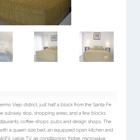
ermo Viejo district, just half a block from the Santa Fe
 the subway stop, shopping areas, and a few blocks
estaurants, coffee-shops, pubs and design shops. The
ea with a queen size bed, an equipped open kitchen and
WiFi), cable TV, air conditioning, fridge, microwave,