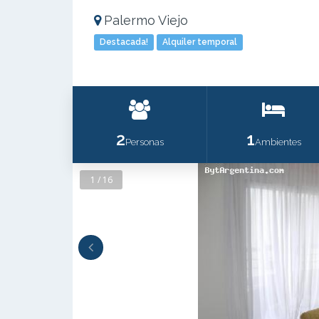
Palermo Viejo
Destacada!
Alquiler temporal
2
1
Personas
Ambientes
1 / 16