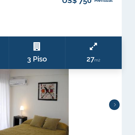
US$ 750
Mensual
3 Piso
27
m2