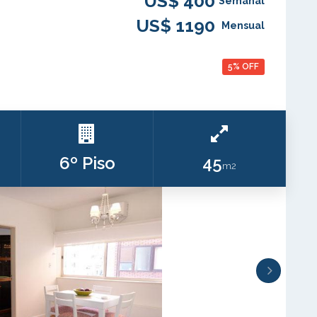
US$ 400
Semanal
US$ 1190
Mensual
5% OFF
6º Piso
45
m2