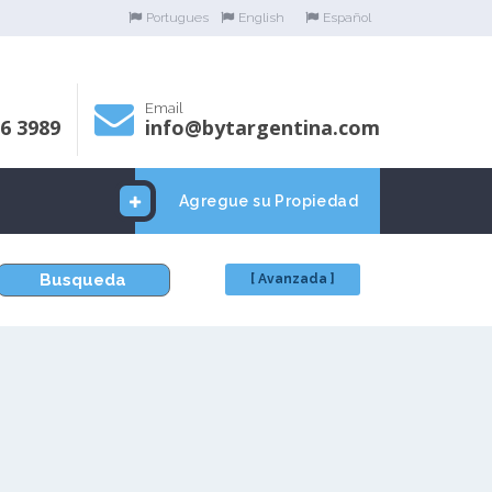
Portugues
English
Español
Email
06 3989
info@bytargentina.com
Agregue su Propiedad
Busqueda
[ Avanzada ]