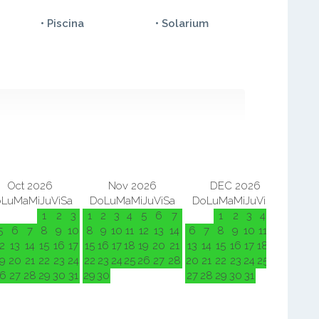
• Piscina
• Solarium
Oct 2026
Nov 2026
DEC 2026
o
Lu
Ma
Mi
Ju
Vi
Sa
Do
Lu
Ma
Mi
Ju
Vi
Sa
Do
Lu
Ma
Mi
Ju
Vi
Sa
Do
L
1
2
3
1
2
3
4
5
6
7
1
2
3
4
5
5
6
7
8
9
10
8
9
10
11
12
13
14
6
7
8
9
10
11
12
3
4
2
13
14
15
16
17
15
16
17
18
19
20
21
13
14
15
16
17
18
19
10
11
9
20
21
22
23
24
22
23
24
25
26
27
28
20
21
22
23
24
25
26
17
18
6
27
28
29
30
31
29
30
27
28
29
30
31
24
25
31