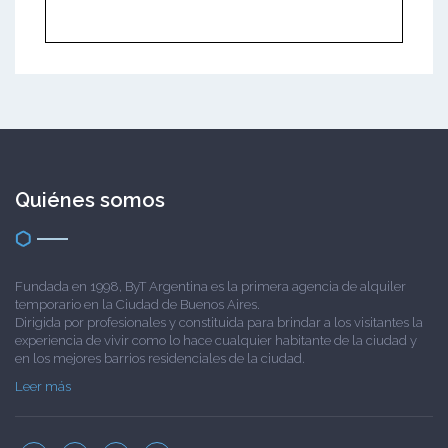
Quiénes somos
Fundada en 1998, ByT Argentina es la primera agencia de alquiler
temporario en la Ciudad de Buenos Aires.
Dirigida por profesionales y constituida para brindar a los visitantes la
experiencia de vivir como lo hace cualquier habitante de la ciudad y
en los mejores barrios residenciales de la ciudad.
Leer más