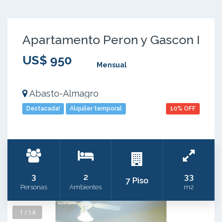
Apartamento Peron y Gascon I
US$ 950
Mensual
Abasto-Almagro
Destacada!
Alquiler temporal
10% OFF
3
2
33
7 Piso
Personas
Ambientes
m2
1 / 14