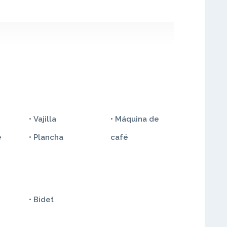
• Vajilla
• Máquina de
e
• Plancha
café
• Bidet