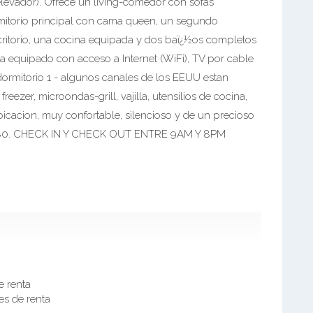
elevador). Ofrece un living-comedor con sofas
rmitorio principal con cama queen, un segundo
critorio, una cocina equipada y dos baï¿½os completos
ta equipado con acceso a Internet (WiFi), TV por cable
 dormitorio 1 - algunos canales de los EEUU estan
eezer, microondas-grill, vajilla, utensilios de cocina,
icacion, muy confortable, silencioso y de un precioso
80. CHECK IN Y CHECK OUT ENTRE 9AM Y 8PM
e renta
es de renta