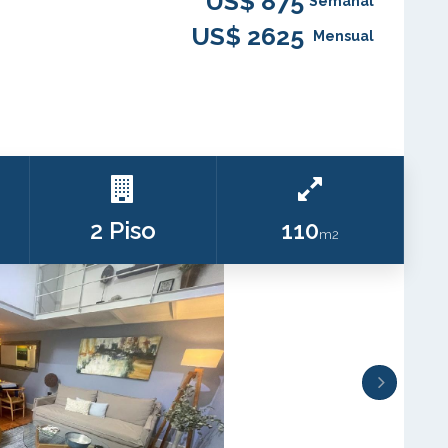
US$ 875
Semanal
US$ 2625
Mensual
2 Piso
110
m2