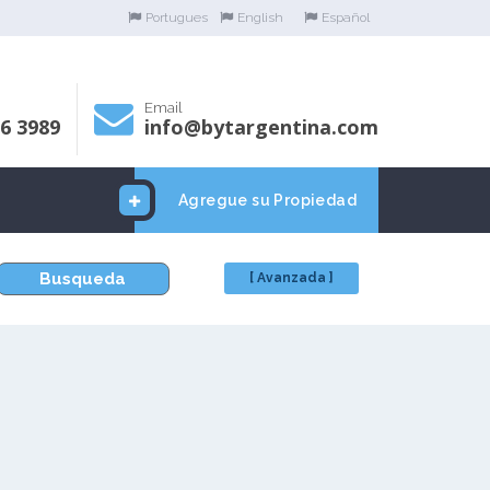
Portugues
English
Español
Email
06 3989
info@bytargentina.com
Agregue su Propiedad
Busqueda
[ Avanzada ]