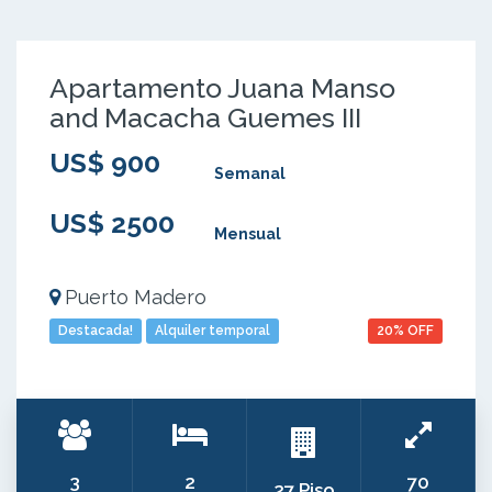
Apartamento Juana Manso
and Macacha Guemes III
US$ 900
Semanal
US$ 2500
Mensual
Puerto Madero
Destacada!
Alquiler temporal
20% OFF
3
2
70
27 Piso