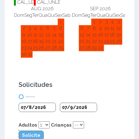
CAL_LE
CAL_UNLE
AUG 2026
SEP 2026
Dom
Seg
Ter
Qua
Qui
Sex
Sab
Dom
Seg
Ter
Qua
Qui
Sex
Sab
Do
1
1
2
3
4
5
2
3
4
5
6
7
8
6
7
8
9
10
11
12
9
10
11
12
13
14
15
13
14
15
16
17
18
19
16
17
18
19
20
21
22
20
21
22
23
24
25
26
23
24
25
26
27
28
29
27
28
29
30
30
31
Solicitudes
Adultos
Crianças
Solicite