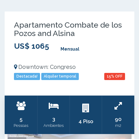
Apartamento Combate de los
Pozos and Alsina
US$ 1065
Mensual
Downtown: Congreso
Destacada!
Alquiler temporal
15% OFF
5
3
90
4 Piso
Pessoas
Ambientes
m2