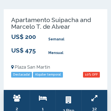
Apartamento Suipacha and
Marcelo T. de Alvear
US$ 200
Semanal
US$ 475
Mensual
Plaza San Martin
Destacada!
Alquiler temporal
10% OFF
2
1
32
3 Piso