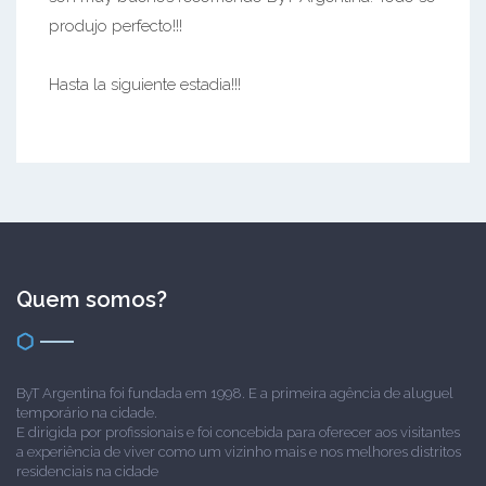
produjo perfecto!!!
Hasta la siguiente estadia!!!
Quem somos?
ByT Argentina foi fundada em 1998. E a primeira agência de aluguel
temporário na cidade.
E dirigida por profissionais e foi concebida para oferecer aos visitantes
a experiência de viver como um vizinho mais e nos melhores distritos
residenciais na cidade