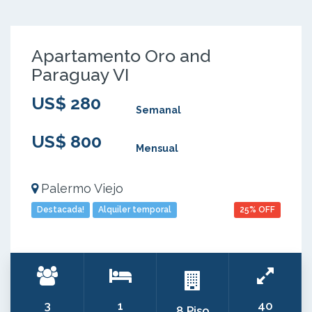
Apartamento Oro and
Paraguay VI
US$ 280
Semanal
US$ 800
Mensual
Palermo Viejo
Destacada!
Alquiler temporal
25% OFF
3
1
40
8 Piso