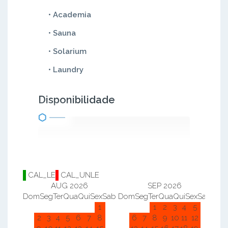
• Academia
• Sauna
• Solarium
• Laundry
Disponibilidade
CAL_LE
CAL_UNLE
AUG 2026
SEP 2026
Dom
Seg
Ter
Qua
Qui
Sex
Sab
Dom
Seg
Ter
Qua
Qui
Sex
Sab
Do
1
1
2
3
4
5
2
3
4
5
6
7
8
6
7
8
9
10
11
12