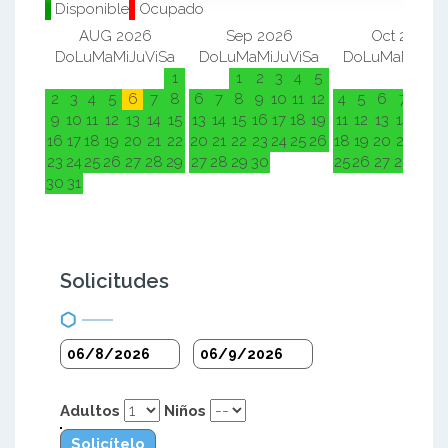
Disponible
Ocupado
AUG 2026
Sep 2026
Oct 2026
Do
Lu
Ma
Mi
Ju
Vi
Sa
Do
Lu
Ma
Mi
Ju
Vi
Sa
Do
Lu
Ma
Mi
Ju
Vi
1
1
2
3
4
5
1
2
2
3
4
5
6
7
8
6
7
8
9
10
11
12
4
5
6
7
8
9
9
10
11
12
13
14
15
13
14
15
16
17
18
19
11
12
13
14
15
1
16
17
18
19
20
21
22
20
21
22
23
24
25
26
18
19
20
21
22
2
23
24
25
26
27
28
29
27
28
29
30
25
26
27
28
29
3
30
31
Solicitudes
Adultos
Niños
Solicítelo