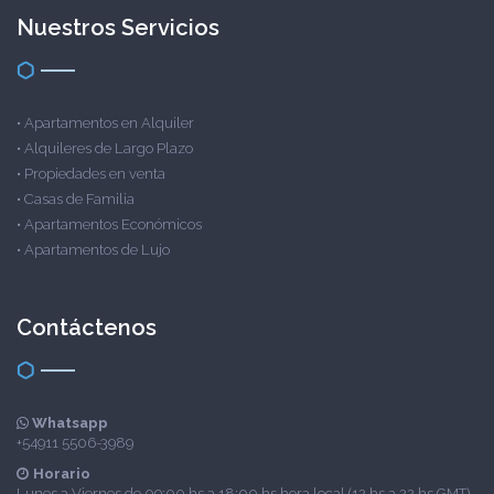
Nuestros Servicios
•
Apartamentos en Alquiler
•
Alquileres de Largo Plazo
•
Propiedades en venta
•
Casas de Familia
•
Apartamentos Económicos
•
Apartamentos de Lujo
Contáctenos
Whatsapp
+54911 5506-3989
Horario
Lunes a Viernes de 09:00 hs a 18:00 hs hora local (12 hs a 22 hs GMT)