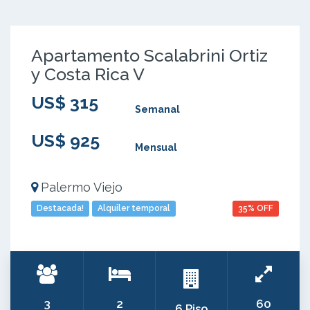
Apartamento Scalabrini Ortiz
y Costa Rica V
US$ 315
Semanal
US$ 925
Mensual
Palermo Viejo
Destacada!
Alquiler temporal
35% OFF
3
2
60
6 Piso