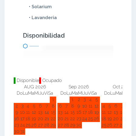
• Solarium
• Lavanderia
Disponibilidad
Disponible
Ocupado
AUG 2026
Sep 2026
Oct 2026
Do
Lu
Ma
Mi
Ju
Vi
Sa
Do
Lu
Ma
Mi
Ju
Vi
Sa
Do
Lu
Ma
Mi
Ju
Vi
1
1
2
3
4
5
1
2
2
3
4
5
6
7
8
6
7
8
9
10
11
12
4
5
6
7
8
9
9
10
11
12
13
14
15
13
14
15
16
17
18
19
11
12
13
14
15
1
16
17
18
19
20
21
22
20
21
22
23
24
25
26
18
19
20
21
22
2
23
24
25
26
27
28
29
27
28
29
30
25
26
27
28
29
3
30
31