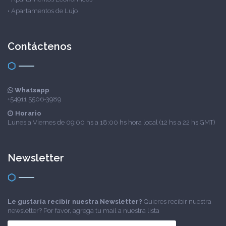
•
Apartamentos de Lujo
Contáctenos
Whatsapp
+54911 5506-3989
Horario
Lunes a Viernes de 09:00 hs a 18:00 hs hora local (12 hs a 22 hs GMT)
Newsletter
Le gustaría recibir nuestra Newsletter?
Quieres recibir nuestra
newsletter? Por favor, agrega tu mail a nuestra lista