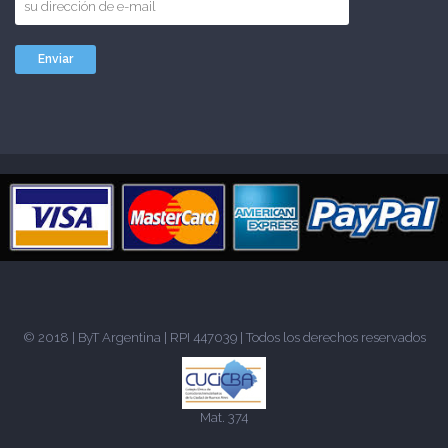
© 2018 |
ByT Argentina
| RPI 447039 | Todos los derechos reservados
Mat. 374