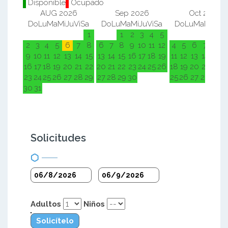
Disponible
Ocupado
AUG 2026
Sep 2026
Oct 2026
Do
Lu
Ma
Mi
Ju
Vi
Sa
Do
Lu
Ma
Mi
Ju
Vi
Sa
Do
Lu
Ma
Mi
Ju
Vi
1
1
2
3
4
5
1
2
2
3
4
5
6
7
8
6
7
8
9
10
11
12
4
5
6
7
8
9
9
10
11
12
13
14
15
13
14
15
16
17
18
19
11
12
13
14
15
1
16
17
18
19
20
21
22
20
21
22
23
24
25
26
18
19
20
21
22
2
23
24
25
26
27
28
29
27
28
29
30
25
26
27
28
29
3
30
31
Solicitudes
Adultos
Niños
Solicítelo