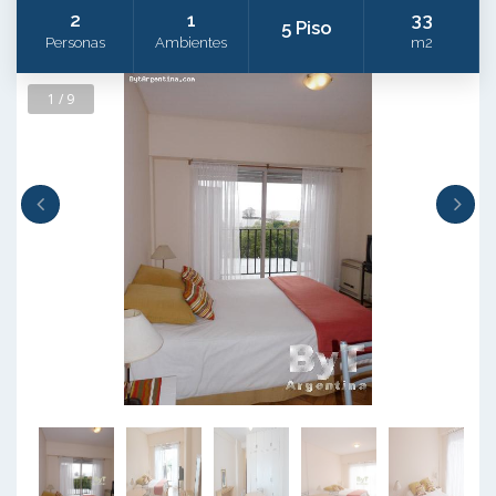
2
1
33
5 Piso
Personas
Ambientes
m2
1 / 9