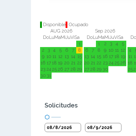
Disponible
Ocupado
AUG 2026
Sep 2026
Do
Lu
Ma
Mi
Ju
Vi
Sa
Do
Lu
Ma
Mi
Ju
Vi
Sa
D
1
1
2
3
4
5
2
3
4
5
6
7
8
6
7
8
9
10
11
12
4
9
10
11
12
13
14
15
13
14
15
16
17
18
19
11
1
16
17
18
19
20
21
22
20
21
22
23
24
25
26
18
1
23
24
25
26
27
28
29
27
28
29
30
25
2
30
31
Solicitudes