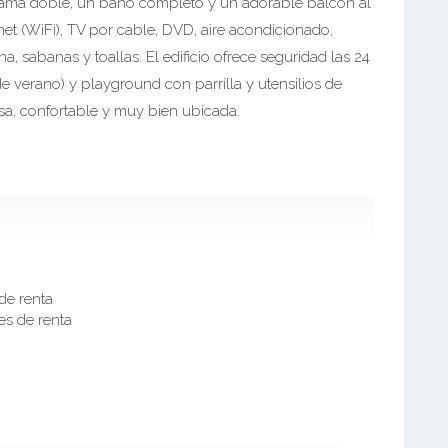
cama doble, un baño completo y un adorable balcon al
net (WiFi), TV por cable, DVD, aire acondicionado,
na, sabanas y toallas. El edificio ofrece seguridad las 24
e verano) y playground con parrilla y utensilios de
sa, confortable y muy bien ubicada.
de renta
es de renta