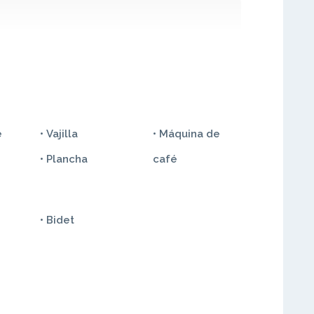
e
• Vajilla
• Máquina de
• Plancha
café
• Bidet