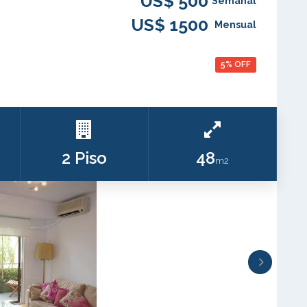
US$ 500
Semanal
US$ 1500
Mensual
5% OFF
2 Piso
48
m2