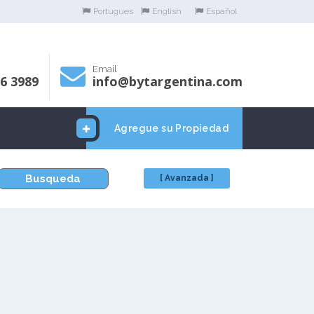
Portugues
English
Español
Email
06 3989
info@bytargentina.com
Agregue su Propiedad
Busqueda
[ Avanzada ]