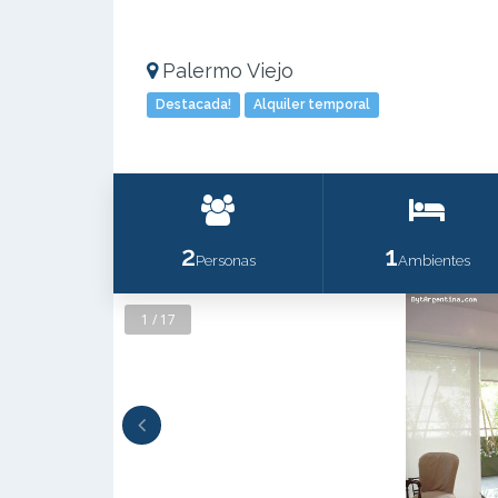
Palermo Viejo
Destacada!
Alquiler temporal
2
1
Personas
Ambientes
1 / 17