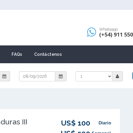
Whatsapp
(+54) 911 55
FAQs
Contáctenos
uras III
US$ 100
Diario